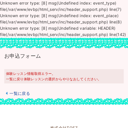
Unknown error type: [8] msg(Undefined index: event_type)
file(/var/www/evbp/html_serv/inc/header_support.php) line(7)
Unknown error type: [8] msg(Undefined index: event_place)
file(/var/www/evbp/html_serv/inc/header_support.php) line(8)
Unknown error type: [8] msg(Undefined variable: HEADER)
file(/var/www/evbp/html_serv/inc/header_support.php) line(142)
お申込フォーム
体験レッスン情報取得エラー。
一覧に戻り体験レッスンの選択からやりなおしてください。
一覧に戻る
株式会社TOEZ