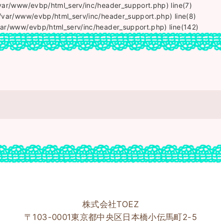
/var/www/evbp/html_serv/inc/header_support.php) line(7)
(/var/www/evbp/html_serv/inc/header_support.php) line(8)
var/www/evbp/html_serv/inc/header_support.php) line(142)
株式会社TOEZ
〒103-0001東京都中央区日本橋小伝馬町2-5