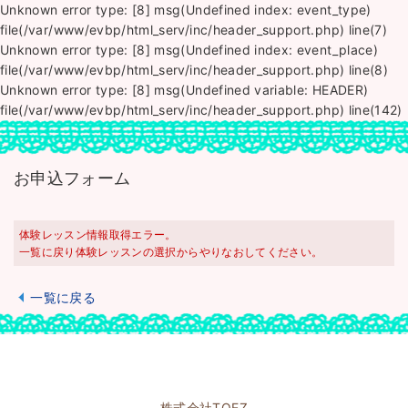
Unknown error type: [8] msg(Undefined index: event_type)
file(/var/www/evbp/html_serv/inc/header_support.php) line(7)
Unknown error type: [8] msg(Undefined index: event_place)
file(/var/www/evbp/html_serv/inc/header_support.php) line(8)
Unknown error type: [8] msg(Undefined variable: HEADER)
file(/var/www/evbp/html_serv/inc/header_support.php) line(142)
お申込フォーム
体験レッスン情報取得エラー。
一覧に戻り体験レッスンの選択からやりなおしてください。
一覧に戻る
株式会社TOEZ