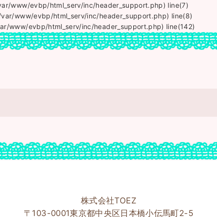
/var/www/evbp/html_serv/inc/header_support.php) line(7)
(/var/www/evbp/html_serv/inc/header_support.php) line(8)
var/www/evbp/html_serv/inc/header_support.php) line(142)
株式会社TOEZ
〒103-0001東京都中央区日本橋小伝馬町2-5