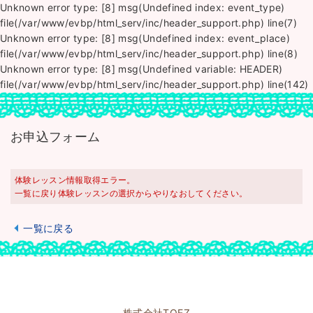
Unknown error type: [8] msg(Undefined index: event_type)
file(/var/www/evbp/html_serv/inc/header_support.php) line(7)
Unknown error type: [8] msg(Undefined index: event_place)
file(/var/www/evbp/html_serv/inc/header_support.php) line(8)
Unknown error type: [8] msg(Undefined variable: HEADER)
file(/var/www/evbp/html_serv/inc/header_support.php) line(142)
お申込フォーム
体験レッスン情報取得エラー。
一覧に戻り体験レッスンの選択からやりなおしてください。
一覧に戻る
株式会社TOEZ