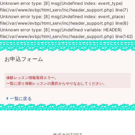
Unknown error type: [8] msg(Undefined index: event_type)
file(/var/www/evbp/html_serv/inc/header_support.php) line(7)
Unknown error type: [8] msg(Undefined index: event_place)
file(/var/www/evbp/html_serv/inc/header_support.php) line(8)
Unknown error type: [8] msg(Undefined variable: HEADER)
file(/var/www/evbp/html_serv/inc/header_support.php) line(142)
お申込フォーム
体験レッスン情報取得エラー。
一覧に戻り体験レッスンの選択からやりなおしてください。
一覧に戻る
株式会社TOEZ