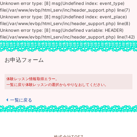
Unknown error type: [8] msg(Undefined index: event_type)
file(/var/www/evbp/html_serv/inc/header_support.php) line(7)
Unknown error type: [8] msg(Undefined index: event_place)
file(/var/www/evbp/html_serv/inc/header_support.php) line(8)
Unknown error type: [8] msg(Undefined variable: HEADER)
file(/var/www/evbp/html_serv/inc/header_support.php) line(142)
お申込フォーム
体験レッスン情報取得エラー。
一覧に戻り体験レッスンの選択からやりなおしてください。
一覧に戻る
株式会社TOEZ