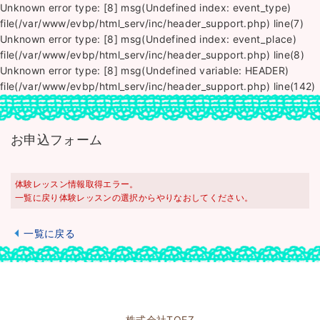
Unknown error type: [8] msg(Undefined index: event_type)
file(/var/www/evbp/html_serv/inc/header_support.php) line(7)
Unknown error type: [8] msg(Undefined index: event_place)
file(/var/www/evbp/html_serv/inc/header_support.php) line(8)
Unknown error type: [8] msg(Undefined variable: HEADER)
file(/var/www/evbp/html_serv/inc/header_support.php) line(142)
お申込フォーム
体験レッスン情報取得エラー。
一覧に戻り体験レッスンの選択からやりなおしてください。
一覧に戻る
株式会社TOEZ