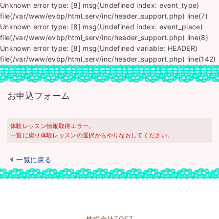
Unknown error type: [8] msg(Undefined index: event_type)
file(/var/www/evbp/html_serv/inc/header_support.php) line(7)
Unknown error type: [8] msg(Undefined index: event_place)
file(/var/www/evbp/html_serv/inc/header_support.php) line(8)
Unknown error type: [8] msg(Undefined variable: HEADER)
file(/var/www/evbp/html_serv/inc/header_support.php) line(142)
お申込フォーム
体験レッスン情報取得エラー。
一覧に戻り体験レッスンの選択からやりなおしてください。
一覧に戻る
株式会社TOEZ