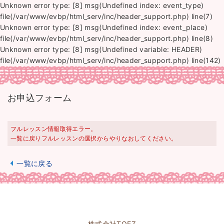
Unknown error type: [8] msg(Undefined index: event_type)
file(/var/www/evbp/html_serv/inc/header_support.php) line(7)
Unknown error type: [8] msg(Undefined index: event_place)
file(/var/www/evbp/html_serv/inc/header_support.php) line(8)
Unknown error type: [8] msg(Undefined variable: HEADER)
file(/var/www/evbp/html_serv/inc/header_support.php) line(142)
お申込フォーム
フルレッスン情報取得エラー。
一覧に戻りフルレッスンの選択からやりなおしてください。
一覧に戻る
株式会社TOEZ