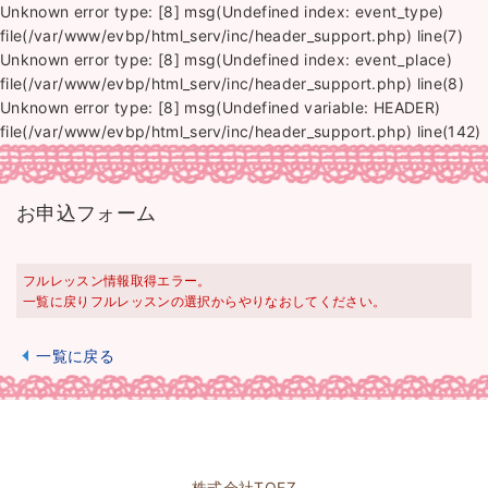
Unknown error type: [8] msg(Undefined index: event_type)
file(/var/www/evbp/html_serv/inc/header_support.php) line(7)
Unknown error type: [8] msg(Undefined index: event_place)
file(/var/www/evbp/html_serv/inc/header_support.php) line(8)
Unknown error type: [8] msg(Undefined variable: HEADER)
file(/var/www/evbp/html_serv/inc/header_support.php) line(142)
お申込フォーム
フルレッスン情報取得エラー。
一覧に戻りフルレッスンの選択からやりなおしてください。
一覧に戻る
株式会社TOEZ