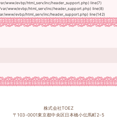
/var/www/evbp/html_serv/inc/header_support.php) line(7)
(/var/www/evbp/html_serv/inc/header_support.php) line(8)
var/www/evbp/html_serv/inc/header_support.php) line(142)
株式会社TOEZ
〒103-0001東京都中央区日本橋小伝馬町2-5