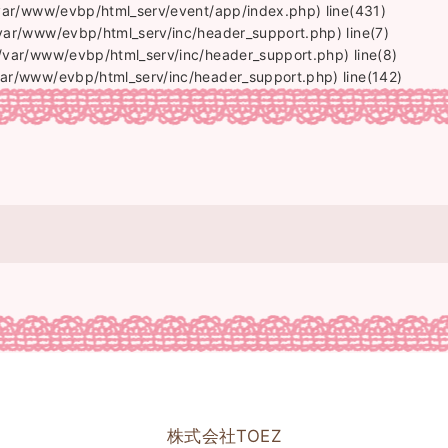
(/var/www/evbp/html_serv/event/app/index.php) line(431)
/var/www/evbp/html_serv/inc/header_support.php) line(7)
(/var/www/evbp/html_serv/inc/header_support.php) line(8)
var/www/evbp/html_serv/inc/header_support.php) line(142)
株式会社TOEZ